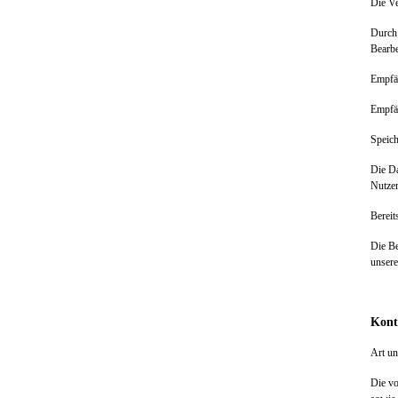
Die Ve
Durch 
Bearbe
Empfä
Empfän
Speic
Die Da
Nutzer
Bereit
Die Be
unser
Kont
Art u
Die vo