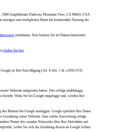
C, 1600 Amphitheatre Parkway, Mountain View, CA 94043, USA
ite anzeigen und ermöglichen Ihnen die komfortable Nutzung der
zhinweisen
entnehmen. Dort können Sie im Datenschutzcenter
en
finden Sie hier
.
Google ist Ihre Einwilligung (Art. 6 Abs. 1 lit. a DSGVO).
unserer Webseite aufgerufen haben. Dies erfolgt unabhängig
to besteht. Wenn Sie bei Google eingeloggt sind, werden Ihre
g des Buttons bei Google ausloggen. Google speichert Ihre Daten
r Gestaltung seiner Webseite. Eine solche Auswertung erfolgt
andere Nutzer des sozialen Netzwerks über Ihre Aktivitäten auf
zerprofile, wobei Sie sich zur Ausübung dessen an Google richten