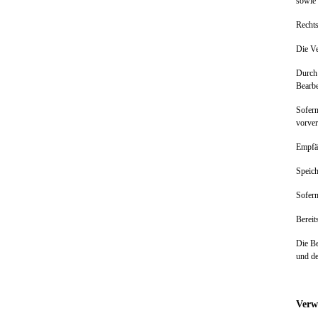
sowie 
Recht
Die Ve
Durch 
Bearbe
Sofern
vorve
Empfä
Speic
Sofern
Bereit
Die Be
und de
Verw