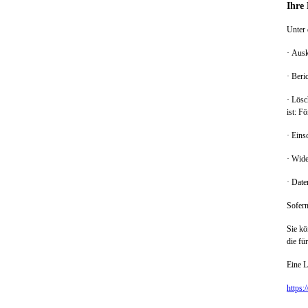
I
hre 
Unter 
· Ausk
· Ber
· Lös
ist: F
· Eins
· Wide
· Date
Sofern
Sie kö
die fü
Eine L
https: