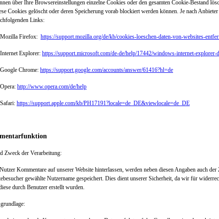
nnen über Ihre Browsereinstellungen einzelne Cookies oder den gesamten Cookie-Bestand lösc
ese Cookies gelöscht oder deren Speicherung vorab blockiert werden können. Je nach Anbieter
achfolgenden Links:
zilla Firefox:
https://support.mozilla.org/de/kb/cookies-loeschen-daten-von-websites-entfe
ernet Explorer:
https://support.microsoft.com/de-de/help/17442/windows-internet-explorer-
ogle Chrome:
https://support.google.com/accounts/answer/61416?hl=de
pera:
http://www.opera.com/de/help
fari:
https://support.apple.com/kb/PH17191?locale=de_DE&viewlocale=de_DE
entarfunktion
nd Zweck der Verarbeitung:
utzer Kommentare auf unserer Website hinterlassen, werden neben diesen Angaben auch der Ze
ebesucher gewählte Nutzername gespeichert. Dies dient unserer Sicherheit, da wir für widerrec
iese durch Benutzer erstellt wurden.
sgrundlage: