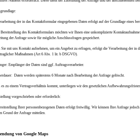
Ihres Namens erforderlich. Diese dient der Zuordnung der Anfrage und der anschließenden Be
sgrundlage:
rarbeitung der in das Kontaktformular eingegebenen Daten erfolgt auf der Grundlage eines ber
Bereitstellung des Kontaktformulars möchten wir Ihnen eine unkomplizierte Kontaktaufnah
itung der Anfrage sowie für mögliche Anschlussfragen gespeichert.
 Sie mit uns Kontakt aufnehmen, um ein Angebot zu erfragen, erfolgt die Verarbeitung der i
rtraglicher Maßnahmen (Art 6 Abs. 1 lit. b DSGVO).
nger:
Empfänger der Daten sind ggf. Auftragsverarbeiter.
herdauer:
Daten werden spätestens 6 Monate nach Bearbeitung der Anfrage gelöscht.
 es zu einem Vertragsverhältnis kommt, unterliegen wir den gesetzlichen Aufbewahrungsfrist
stellung vorgeschrieben oder erforderlich:
reitstellung Ihrer personenbezogenen Daten erfolgt freiwillig. Wir können Ihre Anfrage jedoc
n Grund der Anfrage mitteilen.
endung von Google Maps