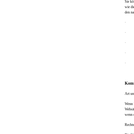
Sie kö
wie di
den n
· Mo
· Int
· Go
· O
· Sa
Komm
Art u
Wenn N
Websit
wenn d
Recht