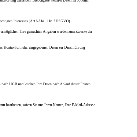
antwortung derselben. Die Angabe weiterer Daten ist optional.
echtigten Interesses (Art 6 Abs. 1 lit. f DSGVO).
me ermöglichen. Ihre gemachten Angaben werden zum Zwecke der
n das Kontaktformular eingegebenen Daten zur Durchführung
en nach HGB und löschen Ihre Daten nach Ablauf dieser Fristen.
h nur bearbeiten, sofern Sie uns Ihren Namen, Ihre E-Mail-Adresse