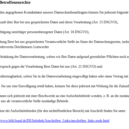
Betroffenenrechte
den angegebenen Kontaktdaten unseres Datenschutzbeauftragten können Sie jederzeit folgend
unft über Ihre bei uns gespeicherten Daten und deren Verarbeitung (Art. 15 DSGVO),
ichtigung unrichtiger personenbezogener Daten (Art. 16 DSGVO),
chung Ihrer bei uns gespeicherten Verantwortliche Stelle im Sinne der Datenschutzgesetz
örderverein Deichkinners Lemwerder
chränkung der Datenverarbeitung, sofern wir Ihre Daten aufgrund gesetzlicher Pflichten noc
rspruch gegen die Verarbeitung Ihrer Daten bei uns (Art. 21 DSGVO) und
nübertragbarkeit, sofern Sie in die Datenverarbeitung eingewilligt haben oder einen Vertrag 
 Sie uns eine Einwilligung erteilt haben, können Sie diese jederzeit mit Wirkung für die Zukun
nnen sich jederzeit mit einer Beschwerde an eine Aufsichtsbehörde wenden, z. B. an die zust
r uns als verantwortliche Stelle zuständige Behörde.
iste der Aufsichtsbehörden (für den nichtöffentlichen Bereich) mit Anschrift finden Sie unter:
//www.bfdi.bund.de/DE/Infothek/Anschriften_Links/anschriften_links-node.html
.