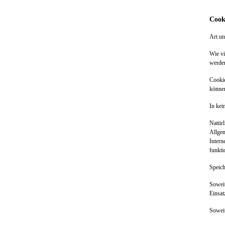
Cook
Art u
Wie vi
werden
Cookie
können
In kei
Natürl
Allgem
Intern
funkti
Speich
Soweit
Einsa
Soweit