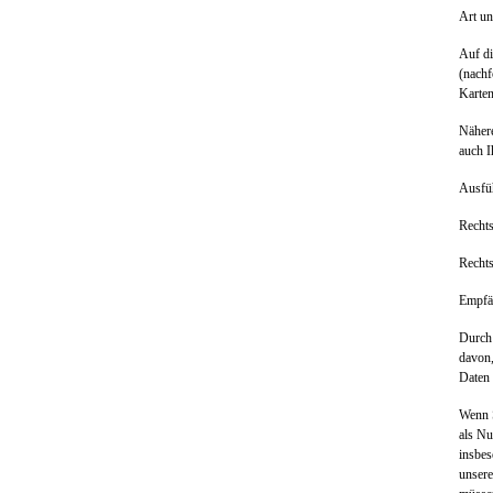
Art u
Auf d
(nachf
Karte
Nähere
auch I
Ausfü
Recht
Rechts
Empfä
Durch 
davon,
Daten 
Wenn S
als Nu
insbes
unsere